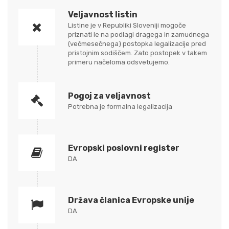
Veljavnost listin
Listine je v Republiki Sloveniji mogoče
priznati le na podlagi dragega in zamudnega
(večmesečnega) postopka legalizacije pred
pristojnim sodiščem. Zato postopek v takem
primeru načeloma odsvetujemo.
Pogoj za veljavnost
Potrebna je formalna legalizacija
Evropski poslovni register
DA
Država članica Evropske unije
DA