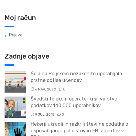
Moj račun
Prijava
Zadnje objave
Šola na Poljskem nezakonito uporabljala
prstne odtise učencev
6 MAR, 2020
0
Švedski telekom operater kršil varstvo
podatkov 140.000 uporabnikov
9 JUL, 2018
0
Hekerji ukradli in razkrili številne podatke o
usposabljanju policistov in FBI agentov v