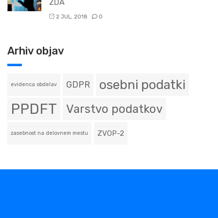
ZDA
2 JUL, 2018
0
Arhiv objav
osebni podatki
GDPR
evidenca obdelav
PPDFT
Varstvo podatkov
ZVOP-2
zasebnost na delovnem mestu