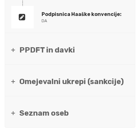
Podpisnica Haaške konvencije:
DA
PPDFT in davki
Omejevalni ukrepi (sankcije)
Seznam oseb