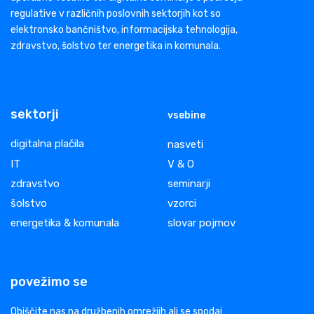
regulative v različnih poslovnih sektorjih kot so
elektronsko bančništvo, informacijska tehnologija,
zdravstvo, šolstvo ter energetika in komunala.
sektorji
vsebine
digitalna plačila
nasveti
IT
V & O
zdravstvo
seminarji
šolstvo
vzorci
energetika & komunala
slovar pojmov
povežimo se
Obiščite nas na družbenih omrežjih ali se spodaj