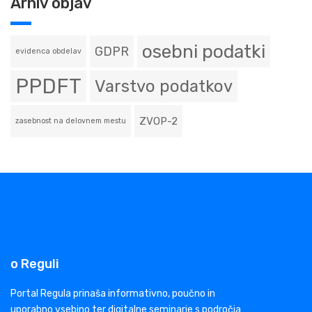
Arhiv objav
osebni podatki
GDPR
evidenca obdelav
PPDFT
Varstvo podatkov
ZVOP-2
zasebnost na delovnem mestu
o Reguli
Portal Regula prinaša informativno, poučno in
uporabno vsebino ter digitalne seminarje s področja