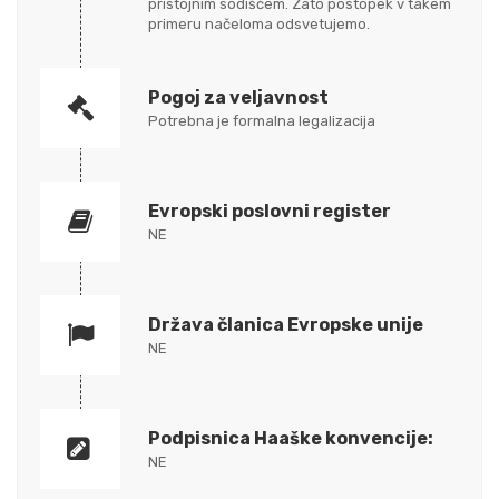
pristojnim sodiščem. Zato postopek v takem
primeru načeloma odsvetujemo.
Pogoj za veljavnost
Potrebna je formalna legalizacija
Evropski poslovni register
NE
Država članica Evropske unije
NE
Podpisnica Haaške konvencije:
NE