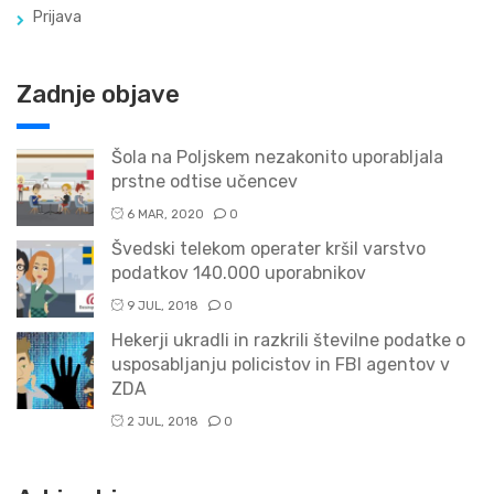
Prijava
Zadnje objave
Šola na Poljskem nezakonito uporabljala
prstne odtise učencev
6 MAR, 2020
0
Švedski telekom operater kršil varstvo
podatkov 140.000 uporabnikov
9 JUL, 2018
0
Hekerji ukradli in razkrili številne podatke o
usposabljanju policistov in FBI agentov v
ZDA
2 JUL, 2018
0