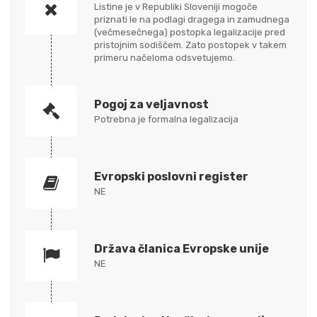
Listine je v Republiki Sloveniji mogoče
priznati le na podlagi dragega in zamudnega
(večmesečnega) postopka legalizacije pred
pristojnim sodiščem. Zato postopek v takem
primeru načeloma odsvetujemo.
Pogoj za veljavnost
Potrebna je formalna legalizacija
Evropski poslovni register
NE
Država članica Evropske unije
NE