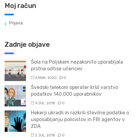
Moj račun
Prijava
Zadnje objave
Šola na Poljskem nezakonito uporabljala
prstne odtise učencev
6 MAR, 2020
0
Švedski telekom operater kršil varstvo
podatkov 140.000 uporabnikov
9 JUL, 2018
0
Hekerji ukradli in razkrili številne podatke o
usposabljanju policistov in FBI agentov v
ZDA
2 JUL, 2018
0