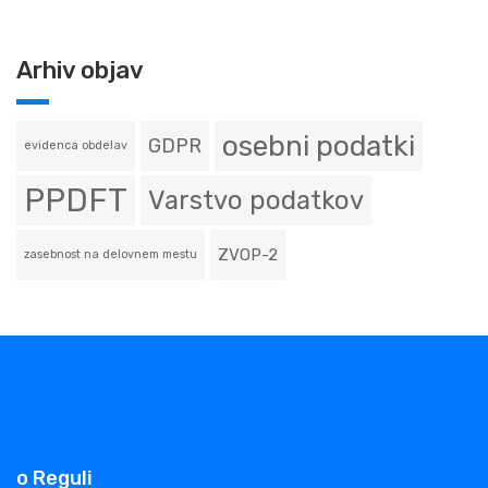
Arhiv objav
osebni podatki
GDPR
evidenca obdelav
PPDFT
Varstvo podatkov
ZVOP-2
zasebnost na delovnem mestu
o Reguli