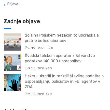
Prijava
Zadnje objave
Šola na Poljskem nezakonito uporabljala
prstne odtise učencev
6 MAR, 2020
0
Švedski telekom operater kršil varstvo
podatkov 140.000 uporabnikov
9 JUL, 2018
0
Hekerji ukradli in razkrili številne podatke o
usposabljanju policistov in FBI agentov v
ZDA
2 JUL, 2018
0