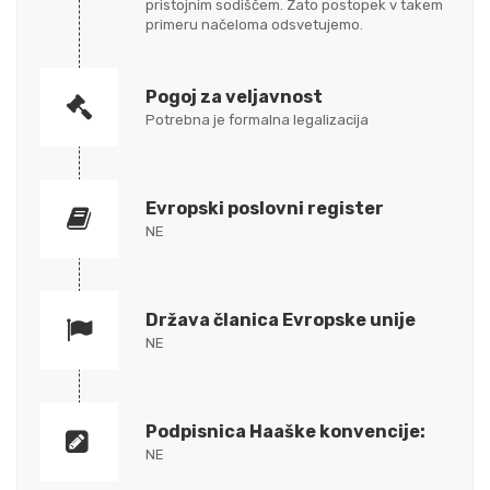
pristojnim sodiščem. Zato postopek v takem
primeru načeloma odsvetujemo.
Pogoj za veljavnost
Potrebna je formalna legalizacija
Evropski poslovni register
NE
Država članica Evropske unije
NE
Podpisnica Haaške konvencije:
NE