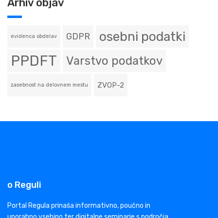
Arhiv objav
osebni podatki
GDPR
evidenca obdelav
PPDFT
Varstvo podatkov
ZVOP-2
zasebnost na delovnem mestu
o Reguli
Portal Regula prinaša informativno, poučno in
uporabno vsebino ter digitalne seminarje s področja