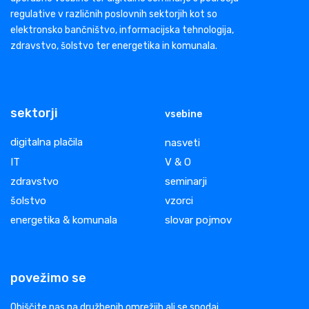
regulative v različnih poslovnih sektorjih kot so
elektronsko bančništvo, informacijska tehnologija,
zdravstvo, šolstvo ter energetika in komunala.
sektorji
vsebine
digitalna plačila
nasveti
IT
V & O
zdravstvo
seminarji
šolstvo
vzorci
energetika & komunala
slovar pojmov
povežimo se
Obiščite nas na družbenih omrežjih ali se spodaj