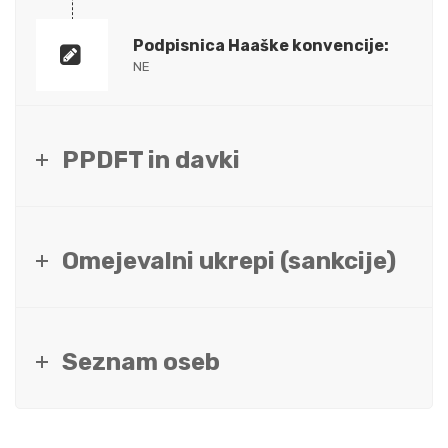
Podpisnica Haaške konvencije:
NE
PPDFT in davki
Omejevalni ukrepi (sankcije)
Seznam oseb