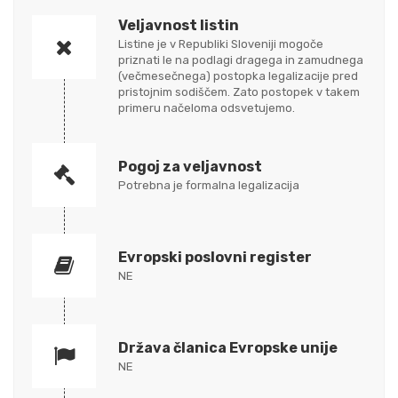
Veljavnost listin
Listine je v Republiki Sloveniji mogoče
priznati le na podlagi dragega in zamudnega
(večmesečnega) postopka legalizacije pred
pristojnim sodiščem. Zato postopek v takem
primeru načeloma odsvetujemo.
Pogoj za veljavnost
Potrebna je formalna legalizacija
Evropski poslovni register
NE
Država članica Evropske unije
NE