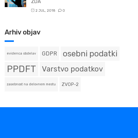
ZDA
2 JUL, 2018
0
Arhiv objav
osebni podatki
GDPR
evidenca obdelav
PPDFT
Varstvo podatkov
ZVOP-2
zasebnost na delovnem mestu