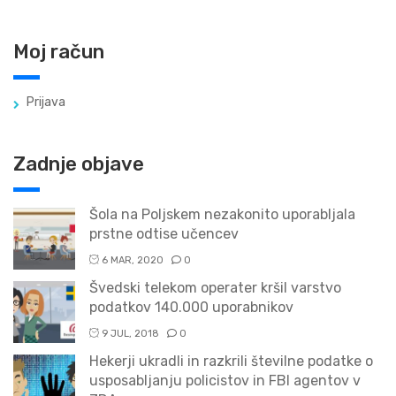
Moj račun
Prijava
Zadnje objave
Šola na Poljskem nezakonito uporabljala
prstne odtise učencev
6 MAR, 2020
0
Švedski telekom operater kršil varstvo
podatkov 140.000 uporabnikov
9 JUL, 2018
0
Hekerji ukradli in razkrili številne podatke o
usposabljanju policistov in FBI agentov v