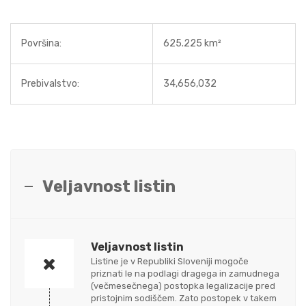
Površina:
625.225 km²
Prebivalstvo:
34,656,032
Veljavnost listin
Veljavnost listin
Listine je v Republiki Sloveniji mogoče
priznati le na podlagi dragega in zamudnega
(večmesečnega) postopka legalizacije pred
pristojnim sodiščem. Zato postopek v takem