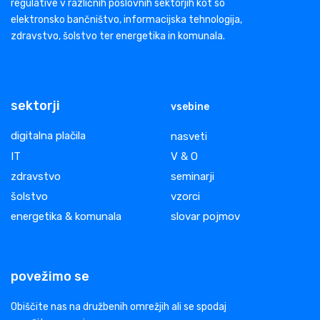
regulative v različnih poslovnih sektorjih kot so
elektronsko bančništvo, informacijska tehnologija,
zdravstvo, šolstvo ter energetika in komunala.
sektorji
vsebine
digitalna plačila
nasveti
IT
V & O
zdravstvo
seminarji
šolstvo
vzorci
energetika & komunala
slovar pojmov
povežimo se
Obiščite nas na družbenih omrežjih ali se spodaj