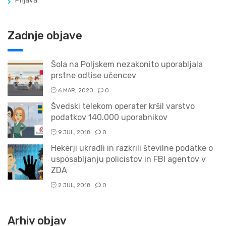
Prijava
Zadnje objave
Šola na Poljskem nezakonito uporabljala
prstne odtise učencev
6 MAR, 2020
0
Švedski telekom operater kršil varstvo
podatkov 140.000 uporabnikov
9 JUL, 2018
0
Hekerji ukradli in razkrili številne podatke o
usposabljanju policistov in FBI agentov v
ZDA
2 JUL, 2018
0
Arhiv objav