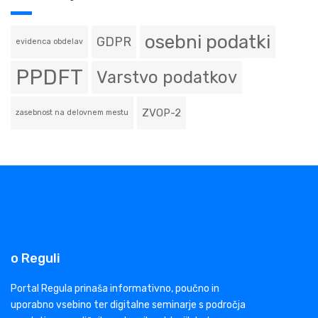
osebni podatki
GDPR
evidenca obdelav
PPDFT
Varstvo podatkov
ZVOP-2
zasebnost na delovnem mestu
o Reguli
Portal Regula prinaša informativno, poučno in
uporabno vsebino ter digitalne seminarje s področja