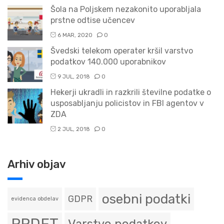
Šola na Poljskem nezakonito uporabljala
prstne odtise učencev
6 MAR, 2020
0
Švedski telekom operater kršil varstvo
podatkov 140.000 uporabnikov
9 JUL, 2018
0
Hekerji ukradli in razkrili številne podatke o
usposabljanju policistov in FBI agentov v
ZDA
2 JUL, 2018
0
Arhiv objav
osebni podatki
GDPR
evidenca obdelav