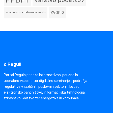
PPDFT
Varstvo podatkov
ZVOP-2
zasebnost na delovnem mestu
o Reguli
Portal Regula prinaša informativno, poučno in
uporabno vsebino ter digitalne seminarje s področja
regulative v različnih poslovnih sektorjih kot so
elektronsko bančništvo, informacijska tehnologija,
zdravstvo, šolstvo ter energetika in komunala.