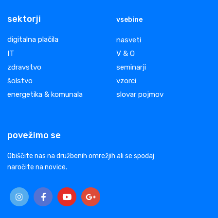
sektorji
vsebine
digitalna plačila
nasveti
IT
V & O
zdravstvo
seminarji
šolstvo
vzorci
energetika & komunala
slovar pojmov
povežimo se
Obiščite nas na družbenih omrežjih ali se spodaj
naročite na novice.