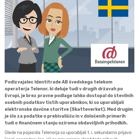
Podizvajalec Identitrade AB švedskega telekom
operaterja Telenor, ki deluje tudi v drugih državah po
Evropi, je brez pravne podlage lahko dostopal do številnih
osebnih podatkov tistih uporabnikov, ki so uporabljali
elektronske davčne storitve (Skatteverket). Med drugim
je šlo za podatke o prebivališču in v določenih primerih
tudi o finančnem stanju oziroma obdavčljivih prihodkih.
Glede na pojasnila Telenorja so uporabljali t. i. sekundarno prijavo