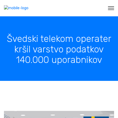
Švedski telekom operater
kršil varstvo podatkov
140.000 uporabnikov