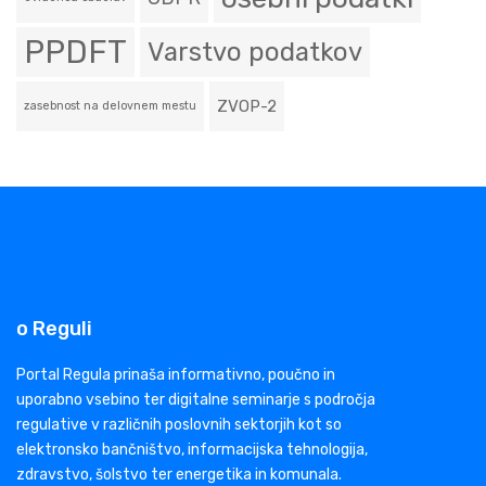
PPDFT
Varstvo podatkov
ZVOP-2
zasebnost na delovnem mestu
o Reguli
Portal Regula prinaša informativno, poučno in
uporabno vsebino ter digitalne seminarje s področja
regulative v različnih poslovnih sektorjih kot so
elektronsko bančništvo, informacijska tehnologija,
zdravstvo, šolstvo ter energetika in komunala.