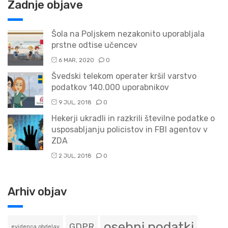
Zadnje objave
Šola na Poljskem nezakonito uporabljala
prstne odtise učencev
6 MAR, 2020
0
Švedski telekom operater kršil varstvo
podatkov 140.000 uporabnikov
9 JUL, 2018
0
Hekerji ukradli in razkrili številne podatke o
usposabljanju policistov in FBI agentov v
ZDA
2 JUL, 2018
0
Arhiv objav
osebni podatki
GDPR
evidenca obdelav