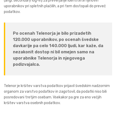
(angl. secondary log-in) za preverjanje identitete njihovih
uporabnikov pri spletnih plačilih, a pri tem dostopali do preveč
podatkov.
Po ocenah Telenorja je bilo prizadetih
120.000 uporabnikov, po ocenah švedske
davkarije pa celo 140.000 ljudi, kar kaže, da
nezakonit dostop ni bil omejen samo na
uporabnike Telenorja in njegovega
podizvajalca.
Telenor je kršitev varstva podatkov prijavil švedskim nadzornim
organom za varstvo podatkov in zagotovil, da podatki niso bili
posredovani tretjim osebam. Vsekakor pa gre za eno večjih
kršitev varstva osebnih podatkov.