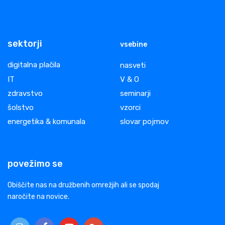
sektorji
vsebine
digitalna plačila
nasveti
IT
V & O
zdravstvo
seminarji
šolstvo
vzorci
energetika & komunala
slovar pojmov
povežimo se
Obiščite nas na družbenih omrežjih ali se spodaj
naročite na novice.