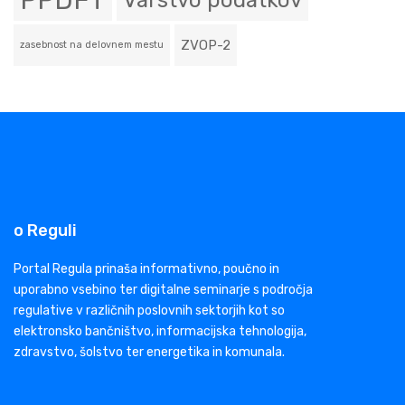
PPDFT
Varstvo podatkov
ZVOP-2
zasebnost na delovnem mestu
o Reguli
Portal Regula prinaša informativno, poučno in
uporabno vsebino ter digitalne seminarje s področja
regulative v različnih poslovnih sektorjih kot so
elektronsko bančništvo, informacijska tehnologija,
zdravstvo, šolstvo ter energetika in komunala.