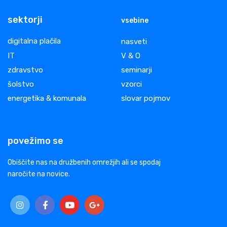
sektorji
vsebine
digitalna plačila
nasveti
IT
V & O
zdravstvo
seminarji
šolstvo
vzorci
energetika & komunala
slovar pojmov
povežimo se
Obiščite nas na družbenih omrežjih ali se spodaj
naročite na novice.