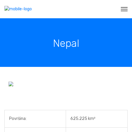
Nepal
Površina:
625.225 km²