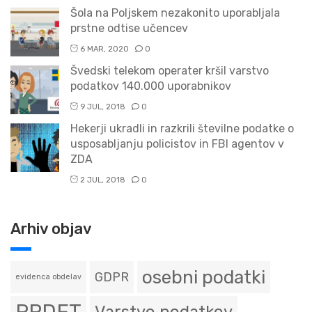
Šola na Poljskem nezakonito uporabljala
prstne odtise učencev
6 MAR, 2020
0
Švedski telekom operater kršil varstvo
podatkov 140.000 uporabnikov
9 JUL, 2018
0
Hekerji ukradli in razkrili številne podatke o
usposabljanju policistov in FBI agentov v
ZDA
2 JUL, 2018
0
Arhiv objav
osebni podatki
GDPR
evidenca obdelav