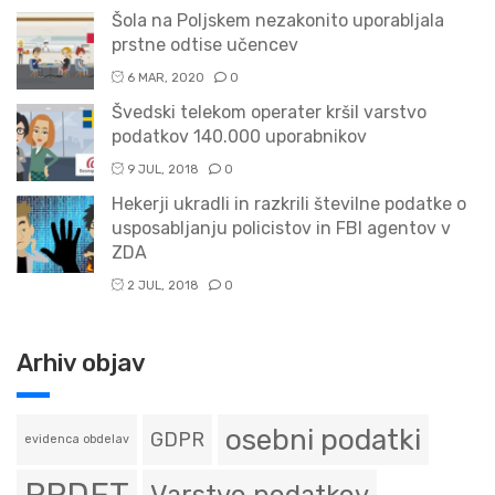
Šola na Poljskem nezakonito uporabljala
prstne odtise učencev
6 MAR, 2020
0
Švedski telekom operater kršil varstvo
podatkov 140.000 uporabnikov
9 JUL, 2018
0
Hekerji ukradli in razkrili številne podatke o
usposabljanju policistov in FBI agentov v
ZDA
2 JUL, 2018
0
Arhiv objav
osebni podatki
GDPR
evidenca obdelav