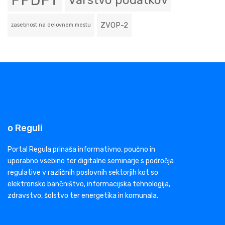
PPDFT
Varstvo podatkov
ZVOP-2
zasebnost na delovnem mestu
o Reguli
Portal Regula prinaša informativno, poučno in
uporabno vsebino ter digitalne seminarje s področja
regulative v različnih poslovnih sektorjih kot so
elektronsko bančništvo, informacijska tehnologija,
zdravstvo, šolstvo ter energetika in komunala.