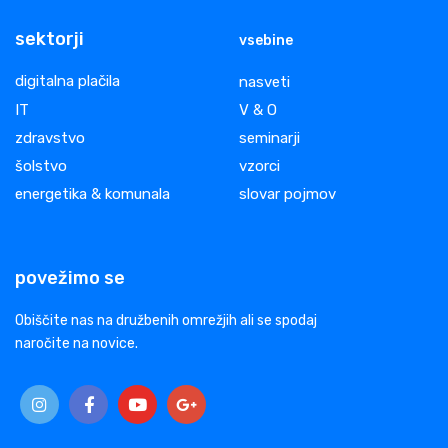
sektorji
vsebine
digitalna plačila
nasveti
IT
V & O
zdravstvo
seminarji
šolstvo
vzorci
energetika & komunala
slovar pojmov
povežimo se
Obiščite nas na družbenih omrežjih ali se spodaj
naročite na novice.