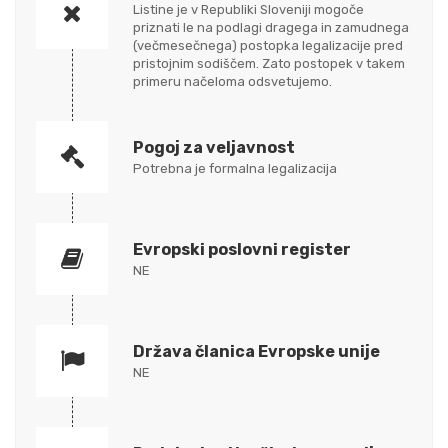
Listine je v Republiki Sloveniji mogoče
priznati le na podlagi dragega in zamudnega
(večmesečnega) postopka legalizacije pred
pristojnim sodiščem. Zato postopek v takem
primeru načeloma odsvetujemo.
Pogoj za veljavnost
Potrebna je formalna legalizacija
Evropski poslovni register
NE
Država članica Evropske unije
NE