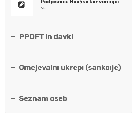
Podpisnica Haaške konvencije:
NE
PPDFT in davki
Omejevalni ukrepi (sankcije)
Seznam oseb