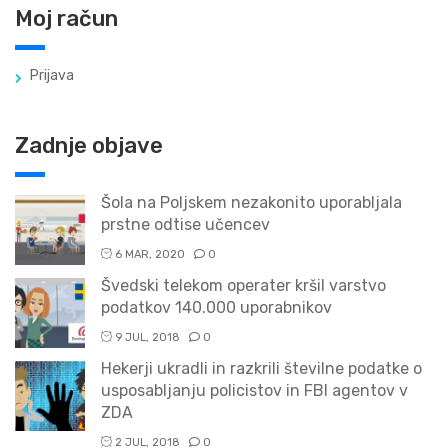
Moj račun
Prijava
Zadnje objave
Šola na Poljskem nezakonito uporabljala
prstne odtise učencev
6 MAR, 2020
0
Švedski telekom operater kršil varstvo
podatkov 140.000 uporabnikov
9 JUL, 2018
0
Hekerji ukradli in razkrili številne podatke o
usposabljanju policistov in FBI agentov v
ZDA
2 JUL, 2018
0