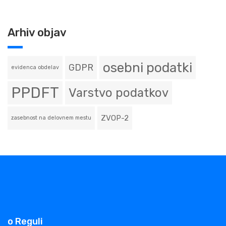
Arhiv objav
osebni podatki
GDPR
evidenca obdelav
PPDFT
Varstvo podatkov
ZVOP-2
zasebnost na delovnem mestu
o Reguli