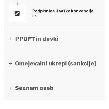
Podpisnica Haaške konvencije:
DA
PPDFT in davki
Omejevalni ukrepi (sankcije)
Seznam oseb