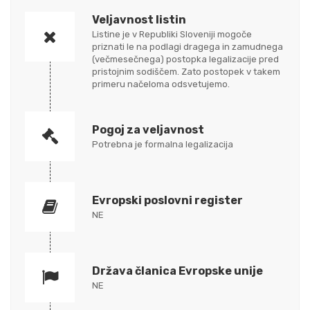
Veljavnost listin
Listine je v Republiki Sloveniji mogoče
priznati le na podlagi dragega in zamudnega
(večmesečnega) postopka legalizacije pred
pristojnim sodiščem. Zato postopek v takem
primeru načeloma odsvetujemo.
Pogoj za veljavnost
Potrebna je formalna legalizacija
Evropski poslovni register
NE
Država članica Evropske unije
NE