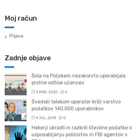
Moj račun
Prijava
Zadnje objave
Šola na Poljskem nezakonito uporabljala
prstne odtise učencev
6 MAR, 2020
0
Švedski telekom operater kršil varstvo
podatkov 140.000 uporabnikov
9 JUL, 2018
0
Hekerji ukradli in razkrili številne podatke o
usposabljanju policistov in FBI agentov v