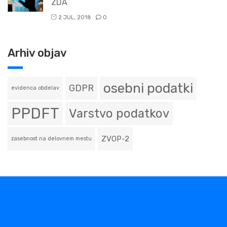
ZDA
2 JUL, 2018
0
Arhiv objav
osebni podatki
GDPR
evidenca obdelav
PPDFT
Varstvo podatkov
ZVOP-2
zasebnost na delovnem mestu