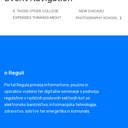
NEW CHICAGO
THOSE OTHER COLLEGE
EXPENSES THINKING ABOUT
PHOTOGRAPHY SCHOOL
o Reguli
Portal Regula prinaša informativno, poučno in
uporabno vsebino ter digitalne seminarje s področja
regulative v različnih poslovnih sektorjih kot so
elektronsko bančništvo, informacijska tehnologija,
zdravstvo, šolstvo ter energetika in komunala.