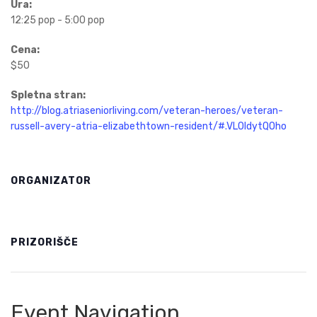
Ura:
12:25 pop - 5:00 pop
Cena:
$50
Spletna stran:
http://blog.atriaseniorliving.com/veteran-heroes/veteran-
russell-avery-atria-elizabethtown-resident/#.VLOIdytQOho
ORGANIZATOR
PRIZORIŠČE
Event Navigation