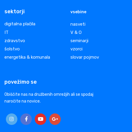
sektorji
vsebine
digitalna plačila
nasveti
IT
V & O
zdravstvo
seminarji
šolstvo
vzorci
energetika & komunala
slovar pojmov
povežimo se
Obiščite nas na družbenih omrežjih ali se spodaj
naročite na novice.