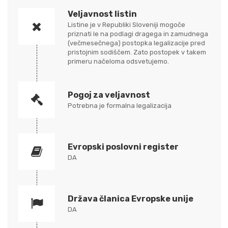
Veljavnost listin
Listine je v Republiki Sloveniji mogoče
priznati le na podlagi dragega in zamudnega
(večmesečnega) postopka legalizacije pred
pristojnim sodiščem. Zato postopek v takem
primeru načeloma odsvetujemo.
Pogoj za veljavnost
Potrebna je formalna legalizacija
Evropski poslovni register
DA
Država članica Evropske unije
DA