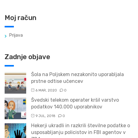
Moj račun
Prijava
Zadnje objave
Šola na Poljskem nezakonito uporabljala
prstne odtise učencev
6 MAR, 2020
0
Švedski telekom operater kršil varstvo
podatkov 140.000 uporabnikov
9 JUL, 2018
0
Hekerji ukradli in razkrili številne podatke o
usposabljanju policistov in FBI agentov v