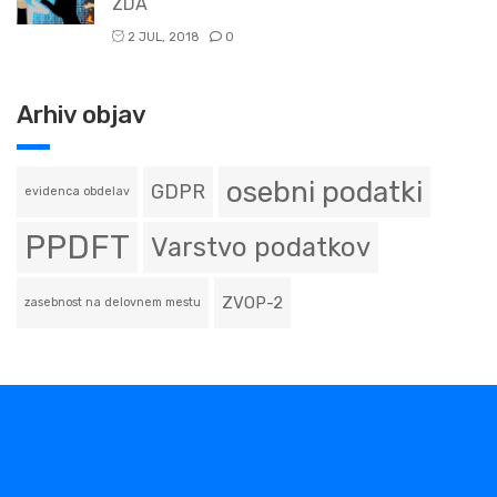
ZDA
2 JUL, 2018
0
Arhiv objav
osebni podatki
GDPR
evidenca obdelav
PPDFT
Varstvo podatkov
ZVOP-2
zasebnost na delovnem mestu