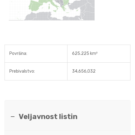
Površina:
625.225 km²
Prebivalstvo:
34,656,032
Veljavnost listin