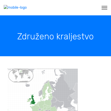
Združeno kraljestvo