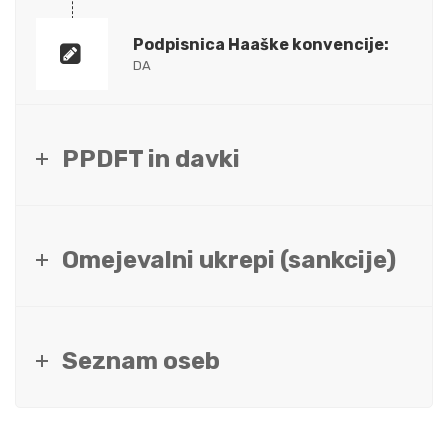
Podpisnica Haaške konvencije:
DA
PPDFT in davki
Omejevalni ukrepi (sankcije)
Seznam oseb