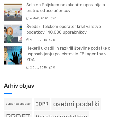
Šola na Poljskem nezakonito uporabljala
prstne odtise učencev
6 MAR, 2020
0
Švedski telekom operater kršil varstvo
podatkov 140.000 uporabnikov
9 JUL, 2018
0
Hekerji ukradli in razkrili številne podatke o
usposabljanju policistov in FBI agentov v
ZDA
2 JUL, 2018
0
Arhiv objav
osebni podatki
GDPR
evidenca obdelav