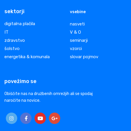
sektorji
vsebine
digitalna plačila
nasveti
IT
V & O
zdravstvo
seminarji
šolstvo
vzorci
energetika & komunala
slovar pojmov
povežimo se
Obiščite nas na družbenih omrežjih ali se spodaj
naročite na novice.