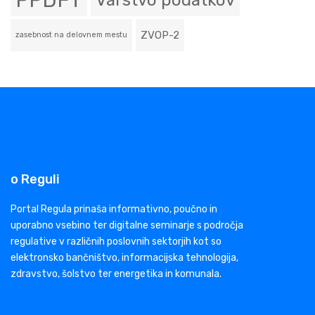
PPDFT
Varstvo podatkov
ZVOP-2
zasebnost na delovnem mestu
o Reguli
Portal Regula prinaša informativno, poučno in
uporabno vsebino ter digitalne seminarje s področja
regulative v različnih poslovnih sektorjih kot so
elektronsko bančništvo, informacijska tehnologija,
zdravstvo, šolstvo ter energetika in komunala.