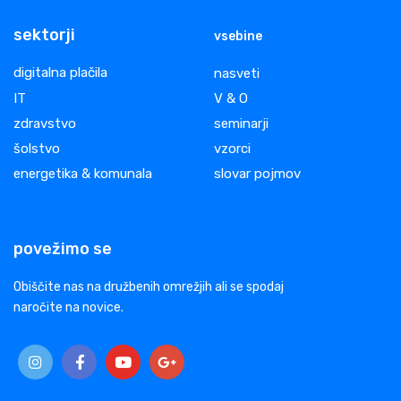
sektorji
vsebine
digitalna plačila
nasveti
IT
V & O
zdravstvo
seminarji
šolstvo
vzorci
energetika & komunala
slovar pojmov
povežimo se
Obiščite nas na družbenih omrežjih ali se spodaj
naročite na novice.