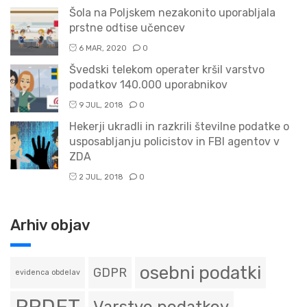
Šola na Poljskem nezakonito uporabljala
prstne odtise učencev
6 MAR, 2020
0
Švedski telekom operater kršil varstvo
podatkov 140.000 uporabnikov
9 JUL, 2018
0
Hekerji ukradli in razkrili številne podatke o
usposabljanju policistov in FBI agentov v
ZDA
2 JUL, 2018
0
Arhiv objav
osebni podatki
GDPR
evidenca obdelav