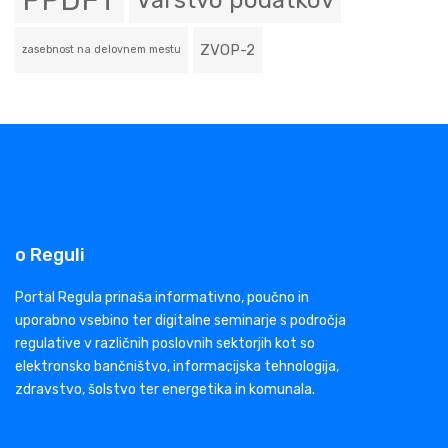
PPDFT
Varstvo podatkov
ZVOP-2
zasebnost na delovnem mestu
o Reguli
Portal Regula prinaša informativno, poučno in
uporabno vsebino ter digitalne seminarje s področja
regulative v različnih poslovnih sektorjih kot so
elektronsko bančništvo, informacijska tehnologija,
zdravstvo, šolstvo ter energetika in komunala.