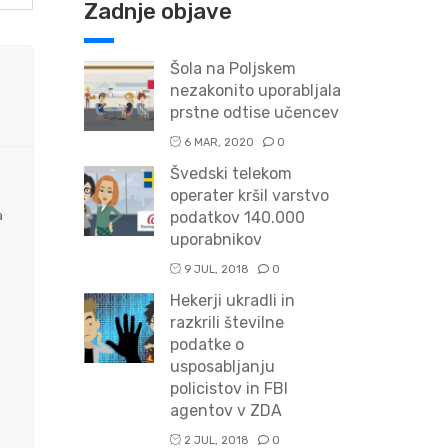
Zadnje objave
Šola na Poljskem
nezakonito uporabljala
prstne odtise učencev
6 MAR, 2020
0
Švedski telekom
operater kršil varstvo
a
podatkov 140.000
uporabnikov
9 JUL, 2018
0
Hekerji ukradli in
razkrili številne
podatke o
usposabljanju
policistov in FBI
agentov v ZDA
2 JUL, 2018
0