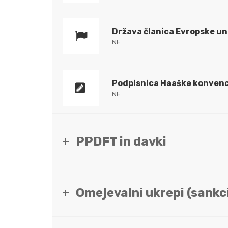
Država članica Evropske un
NE
Podpisnica Haaške konvenc
NE
PPDFT in davki
Omejevalni ukrepi (sankci