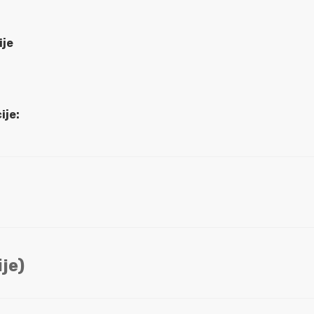
ije
ije:
je)