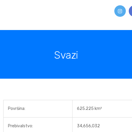
Svazi
Površina:
625.225 km²
Prebivalstvo:
34,656,032