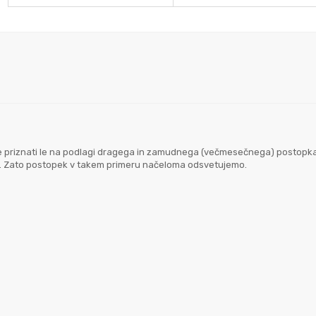
goče priznati le na podlagi dragega in zamudnega (večmesečnega) postopk
em. Zato postopek v takem primeru načeloma odsvetujemo.