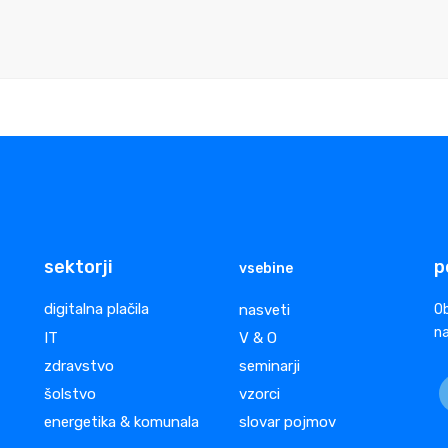
sektorji
p
vsebine
digitalna plačila
nasveti
Ob
na
IT
V & O
zdravstvo
seminarji
šolstvo
vzorci
energetika & komunala
slovar pojmov