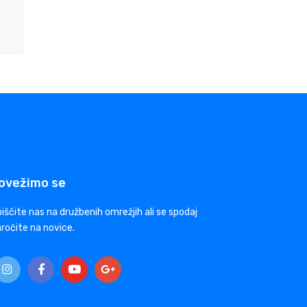
ovežimo se
iščite nas na družbenih omrežjih ali se spodaj
ročite na novice.