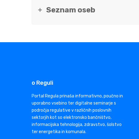
Seznam oseb
o Reguli
Portal Regula prinaša informativno, poučno in
uporabno vsebino ter digitalne seminarje s
področja regulative v različnih poslovnih
sektorjih kot so elektronsko bančništvo,
informacijska tehnologija, zdravstvo, šolstvo
ter energetika in komunala.