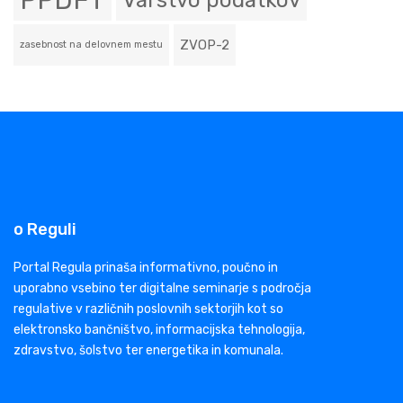
PPDFT
Varstvo podatkov
ZVOP-2
zasebnost na delovnem mestu
o Reguli
Portal Regula prinaša informativno, poučno in
uporabno vsebino ter digitalne seminarje s področja
regulative v različnih poslovnih sektorjih kot so
elektronsko bančništvo, informacijska tehnologija,
zdravstvo, šolstvo ter energetika in komunala.