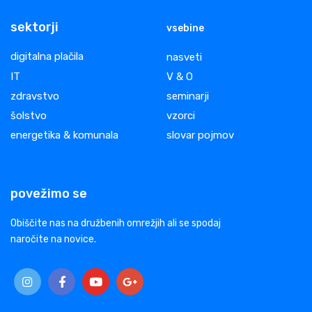
sektorji
vsebine
digitalna plačila
nasveti
IT
V & O
zdravstvo
seminarji
šolstvo
vzorci
energetika & komunala
slovar pojmov
povežimo se
Obiščite nas na družbenih omrežjih ali se spodaj
naročite na novice.