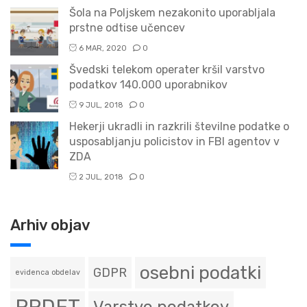
Šola na Poljskem nezakonito uporabljala
prstne odtise učencev
6 MAR, 2020
0
Švedski telekom operater kršil varstvo
podatkov 140.000 uporabnikov
9 JUL, 2018
0
Hekerji ukradli in razkrili številne podatke o
usposabljanju policistov in FBI agentov v
ZDA
2 JUL, 2018
0
Arhiv objav
osebni podatki
GDPR
evidenca obdelav