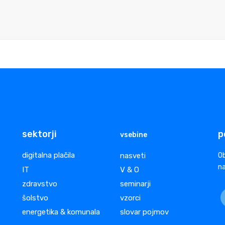
sektorji
p
vsebine
digitalna plačila
nasveti
Ob
na
IT
V & O
zdravstvo
seminarji
šolstvo
vzorci
energetika & komunala
slovar pojmov