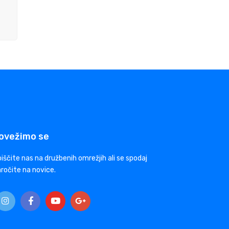
ovežimo se
iščite nas na družbenih omrežjih ali se spodaj
ročite na novice.