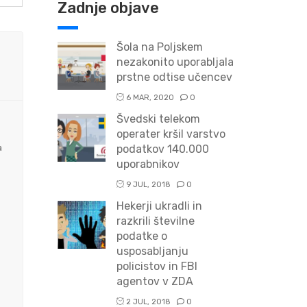
Zadnje objave
Šola na Poljskem
nezakonito uporabljala
prstne odtise učencev
6 MAR, 2020
0
Švedski telekom
operater kršil varstvo
a
podatkov 140.000
uporabnikov
9 JUL, 2018
0
Hekerji ukradli in
razkrili številne
podatke o
usposabljanju
policistov in FBI
agentov v ZDA
2 JUL, 2018
0