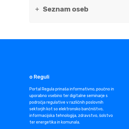
Seznam oseb
o Reguli
Portal Regula prinaša informativno, poučno in
uporabno vsebino ter digitalne seminarje s
področja regulative v različnih poslovnih
sektorjih kot so elektronsko bančništvo,
informacijska tehnologija, zdravstvo, šolstvo
ter energetika in komunala.