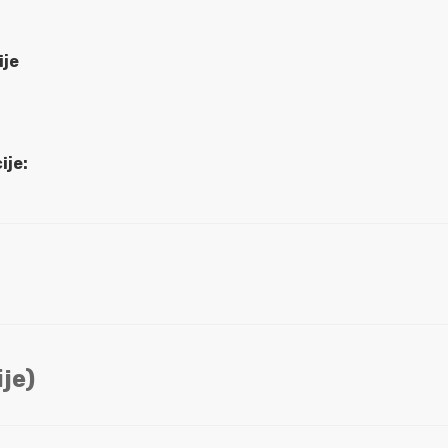
ije
ije:
je)