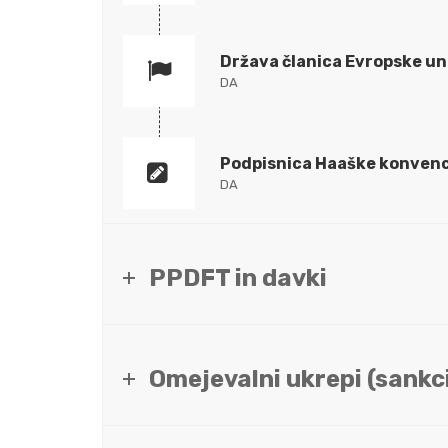
Država članica Evropske un
DA
Podpisnica Haaške konvenc
DA
PPDFT in davki
Omejevalni ukrepi (sankci