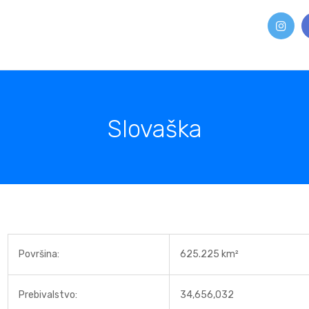
Slovaška
Površina:
625.225 km²
Prebivalstvo:
34,656,032