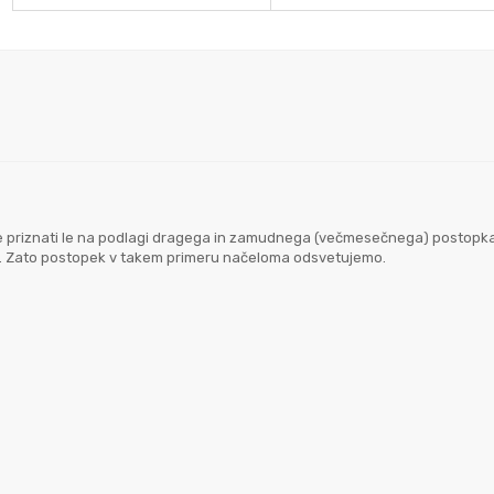
goče priznati le na podlagi dragega in zamudnega (večmesečnega) postopk
em. Zato postopek v takem primeru načeloma odsvetujemo.