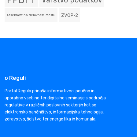
PPDFT
Varstvo podatkov
ZVOP-2
zasebnost na delovnem mestu
o Reguli
Portal Regula prinaša informativno, poučno in
uporabno vsebino ter digitalne seminarje s področja
regulative v različnih poslovnih sektorjih kot so
elektronsko bančništvo, informacijska tehnologija,
zdravstvo, šolstvo ter energetika in komunala.