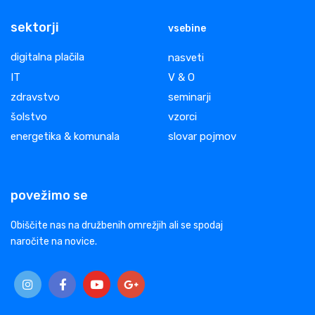
sektorji
vsebine
digitalna plačila
nasveti
IT
V & O
zdravstvo
seminarji
šolstvo
vzorci
energetika & komunala
slovar pojmov
povežimo se
Obiščite nas na družbenih omrežjih ali se spodaj
naročite na novice.