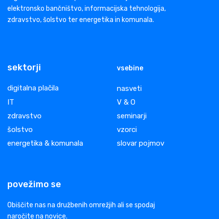
elektronsko bančništvo, informacijska tehnologija,
zdravstvo, šolstvo ter energetika in komunala.
sektorji
vsebine
digitalna plačila
nasveti
IT
V & O
zdravstvo
seminarji
šolstvo
vzorci
energetika & komunala
slovar pojmov
povežimo se
Obiščite nas na družbenih omrežjih ali se spodaj
naročite na novice.