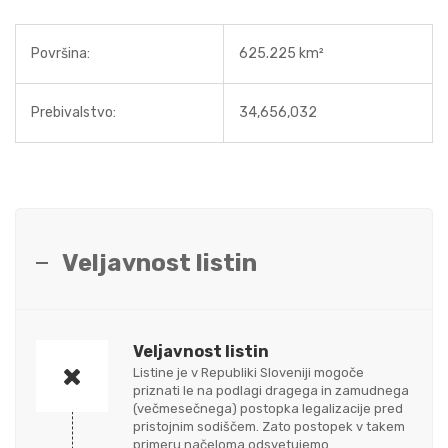
Površina:
625.225 km²
Prebivalstvo:
34,656,032
Veljavnost listin
Veljavnost listin
Listine je v Republiki Sloveniji mogoče
priznati le na podlagi dragega in zamudnega
(večmesečnega) postopka legalizacije pred
pristojnim sodiščem. Zato postopek v takem
primeru načeloma odsvetujemo.