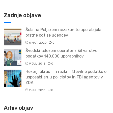
Zadnje objave
Šola na Poljskem nezakonito uporabljala
prstne odtise učencev
6 MAR, 2020
0
Švedski telekom operater kršil varstvo
podatkov 140.000 uporabnikov
9 JUL, 2018
0
Hekerji ukradli in razkrili številne podatke o
usposabljanju policistov in FBI agentov v
ZDA
2 JUL, 2018
0
Arhiv objav