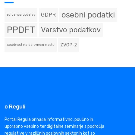
osebni podatki
GDPR
evidenca obdelav
PPDFT
Varstvo podatkov
ZVOP-2
zasebnost na delovnem mestu
o Reguli
Portal Regula prinaša informativno, poučno in
uporabno vsebino ter digitalne seminarje s področja
regulative v različnih poslovnih sektorjih kot so