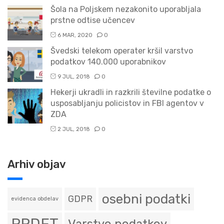
Šola na Poljskem nezakonito uporabljala
prstne odtise učencev
6 MAR, 2020
0
Švedski telekom operater kršil varstvo
podatkov 140.000 uporabnikov
9 JUL, 2018
0
Hekerji ukradli in razkrili številne podatke o
usposabljanju policistov in FBI agentov v
ZDA
2 JUL, 2018
0
Arhiv objav
osebni podatki
GDPR
evidenca obdelav