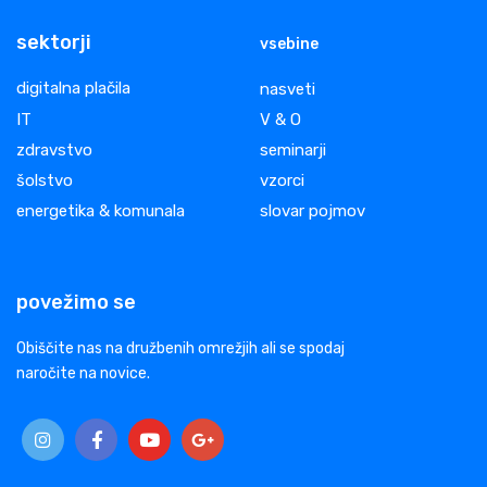
sektorji
vsebine
digitalna plačila
nasveti
IT
V & O
zdravstvo
seminarji
šolstvo
vzorci
energetika & komunala
slovar pojmov
povežimo se
Obiščite nas na družbenih omrežjih ali se spodaj
naročite na novice.