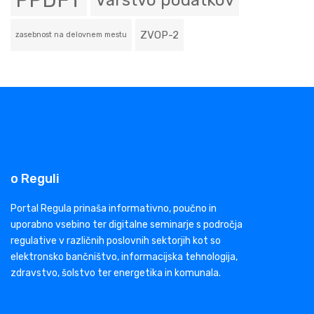
PPDFT
Varstvo podatkov
ZVOP-2
zasebnost na delovnem mestu
o Reguli
Portal Regula prinaša informativno, poučno in
uporabno vsebino ter digitalne seminarje s področja
regulative v različnih poslovnih sektorjih kot so
elektronsko bančništvo, informacijska tehnologija,
zdravstvo, šolstvo ter energetika in komunala.