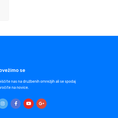
ovežimo se
iščite nas na družbenih omrežjih ali se spodaj
ročite na novice.