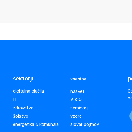
sektorji
p
vsebine
digitalna plačila
nasveti
Ob
na
IT
V & O
zdravstvo
seminarji
šolstvo
vzorci
energetika & komunala
slovar pojmov