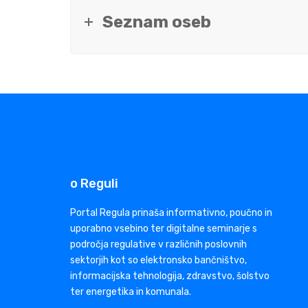
Seznam oseb
o Reguli
Portal Regula prinaša informativno, poučno in
uporabno vsebino ter digitalne seminarje s
področja regulative v različnih poslovnih
sektorjih kot so elektronsko bančništvo,
informacijska tehnologija, zdravstvo, šolstvo
ter energetika in komunala.