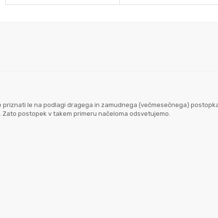
goče priznati le na podlagi dragega in zamudnega (večmesečnega) postopk
em. Zato postopek v takem primeru načeloma odsvetujemo.