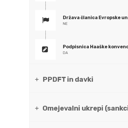
Država članica Evropske un
NE
Podpisnica Haaške konvenc
DA
PPDFT in davki
Omejevalni ukrepi (sankci