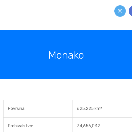
Monako
Površina:
625.225 km²
Prebivalstvo:
34,656,032