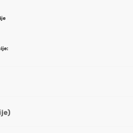
ije
ije:
je)