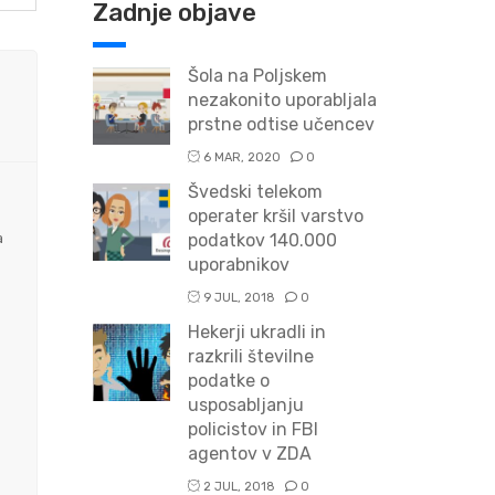
Zadnje objave
Šola na Poljskem
nezakonito uporabljala
prstne odtise učencev
6 MAR, 2020
0
Švedski telekom
operater kršil varstvo
a
podatkov 140.000
uporabnikov
9 JUL, 2018
0
Hekerji ukradli in
razkrili številne
podatke o
usposabljanju
policistov in FBI
agentov v ZDA
2 JUL, 2018
0