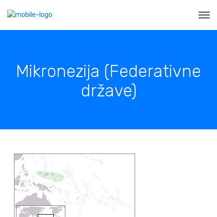
Mikronezija (Federativne
države)