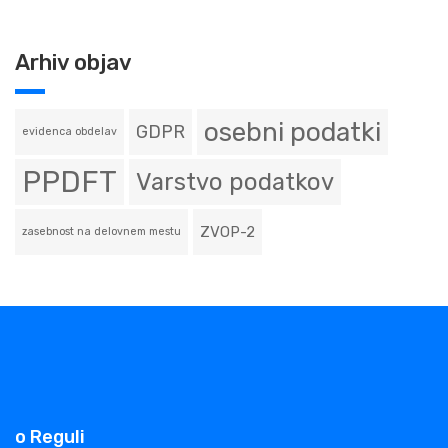
Arhiv objav
osebni podatki
GDPR
evidenca obdelav
PPDFT
Varstvo podatkov
ZVOP-2
zasebnost na delovnem mestu
o Reguli