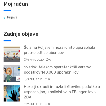
Moj račun
Prijava
Zadnje objave
Šola na Poljskem nezakonito uporabljala
prstne odtise učencev
6 MAR, 2020
0
Švedski telekom operater kršil varstvo
podatkov 140.000 uporabnikov
9 JUL, 2018
0
Hekerji ukradli in razkrili številne podatke o
usposabljanju policistov in FBI agentov v
ZDA
2 JUL, 2018
0