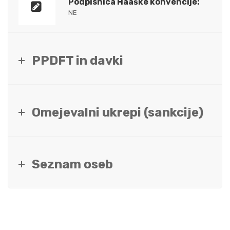
Podpisnica Haaške konvencije:
NE
PPDFT in davki
Omejevalni ukrepi (sankcije)
Seznam oseb