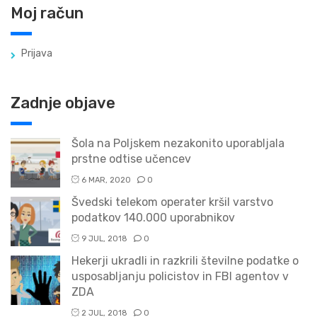
Moj račun
Prijava
Zadnje objave
Šola na Poljskem nezakonito uporabljala
prstne odtise učencev
6 MAR, 2020
0
Švedski telekom operater kršil varstvo
podatkov 140.000 uporabnikov
9 JUL, 2018
0
Hekerji ukradli in razkrili številne podatke o
usposabljanju policistov in FBI agentov v
ZDA
2 JUL, 2018
0