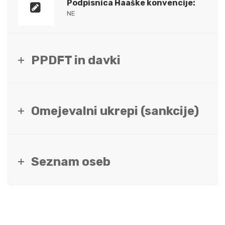
Podpisnica Haaške konvencije:
NE
PPDFT in davki
Omejevalni ukrepi (sankcije)
Seznam oseb