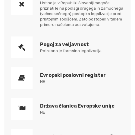
Listine je v Republiki Sloveniji mogoče
priznati le na podlagi dragega in zamudnega
(večmesečnega) postopka legalizacije pred
pristojnim sodiščem. Zato postopek v takem
primeru načeloma odsvetujemo.
Pogoj za veljavnost
Potrebna je formalna legalizacija
Evropski poslovni register
NE
Država članica Evropske unije
NE