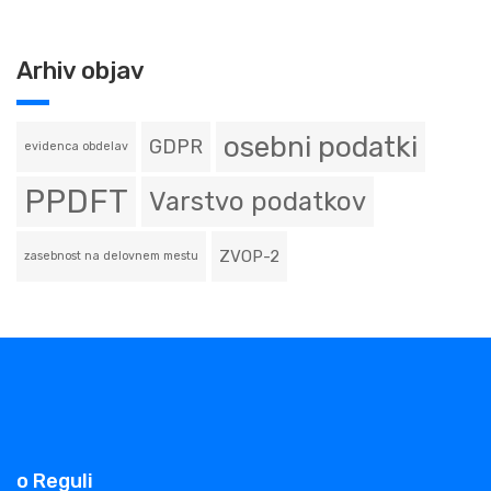
Arhiv objav
osebni podatki
GDPR
evidenca obdelav
PPDFT
Varstvo podatkov
ZVOP-2
zasebnost na delovnem mestu
o Reguli