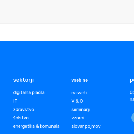
sektorji
p
vsebine
digitalna plačila
nasveti
Ob
na
IT
V & O
zdravstvo
seminarji
šolstvo
vzorci
energetika & komunala
slovar pojmov