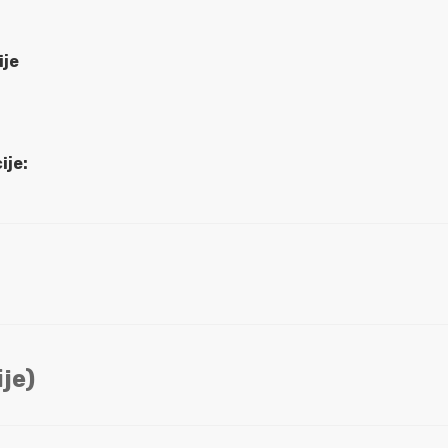
ije
ije:
je)