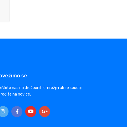
ovežimo se
iščite nas na družbenih omrežjih ali se spodaj
ročite na novice.