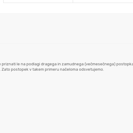
goče priznati le na podlagi dragega in zamudnega (večmesečnega) postopk
em. Zato postopek v takem primeru načeloma odsvetujemo.