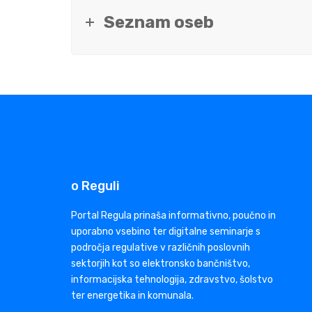
Seznam oseb
o Reguli
Portal Regula prinaša informativno, poučno in
uporabno vsebino ter digitalne seminarje s
področja regulative v različnih poslovnih
sektorjih kot so elektronsko bančništvo,
informacijska tehnologija, zdravstvo, šolstvo
ter energetika in komunala.