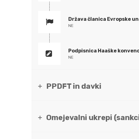
Država članica Evropske un
NE
Podpisnica Haaške konvenc
NE
PPDFT in davki
Omejevalni ukrepi (sankci