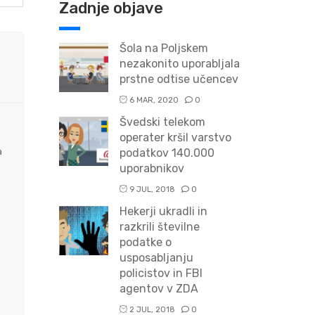
Zadnje objave
Šola na Poljskem
nezakonito uporabljala
prstne odtise učencev
6 MAR, 2020
0
Švedski telekom
operater kršil varstvo
a
podatkov 140.000
uporabnikov
9 JUL, 2018
0
Hekerji ukradli in
razkrili številne
podatke o
usposabljanju
policistov in FBI
agentov v ZDA
2 JUL, 2018
0