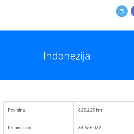
Indonezija
Površina:
625.225 km²
Prebivalstvo:
34,656,032