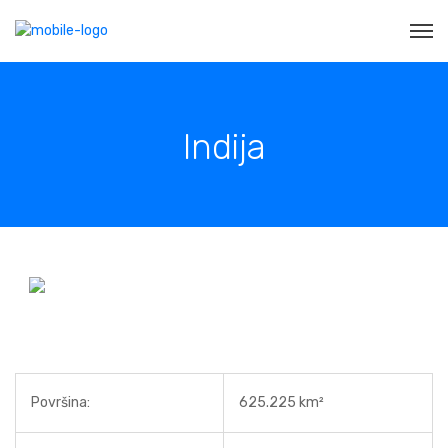
Indija
Površina:
625.225 km²