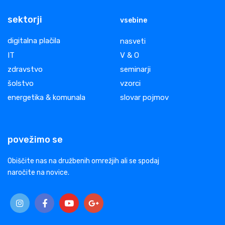
sektorji
vsebine
digitalna plačila
nasveti
IT
V & O
zdravstvo
seminarji
šolstvo
vzorci
energetika & komunala
slovar pojmov
povežimo se
Obiščite nas na družbenih omrežjih ali se spodaj
naročite na novice.