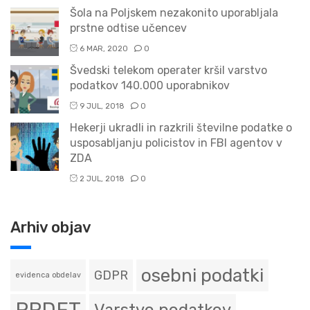
Šola na Poljskem nezakonito uporabljala
prstne odtise učencev
6 MAR, 2020
0
Švedski telekom operater kršil varstvo
podatkov 140.000 uporabnikov
9 JUL, 2018
0
Hekerji ukradli in razkrili številne podatke o
usposabljanju policistov in FBI agentov v
ZDA
2 JUL, 2018
0
Arhiv objav
osebni podatki
GDPR
evidenca obdelav