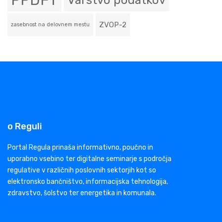
PPDFT
Varstvo podatkov
ZVOP-2
zasebnost na delovnem mestu
o Reguli
Portal Regula prinaša informativno, poučno in
uporabno vsebino ter digitalne seminarje s področja
regulative v različnih poslovnih sektorjih kot so
elektronsko bančništvo, informacijska tehnologija,
zdravstvo, šolstvo ter energetika in komunala.