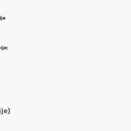
ije
ije:
je)