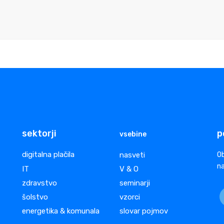
sektorji
p
vsebine
digitalna plačila
nasveti
Ob
na
IT
V & O
zdravstvo
seminarji
šolstvo
vzorci
energetika & komunala
slovar pojmov