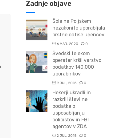
Zadnje objave
Šola na Poljskem
nezakonito uporabljala
prstne odtise učencev
6 MAR, 2020
0
Švedski telekom
operater kršil varstvo
a
podatkov 140.000
uporabnikov
9 JUL, 2018
0
Hekerji ukradli in
razkrili številne
podatke o
usposabljanju
policistov in FBI
agentov v ZDA
2 JUL, 2018
0