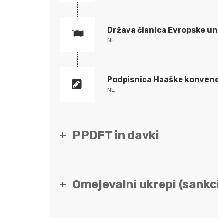
Država članica Evropske un
NE
Podpisnica Haaške konvenc
NE
PPDFT in davki
Omejevalni ukrepi (sankci