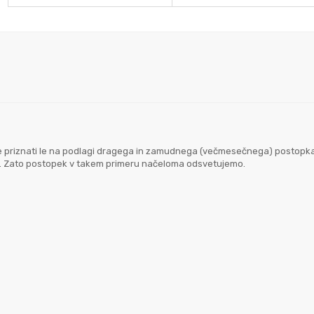
goče priznati le na podlagi dragega in zamudnega (večmesečnega) postopk
em. Zato postopek v takem primeru načeloma odsvetujemo.