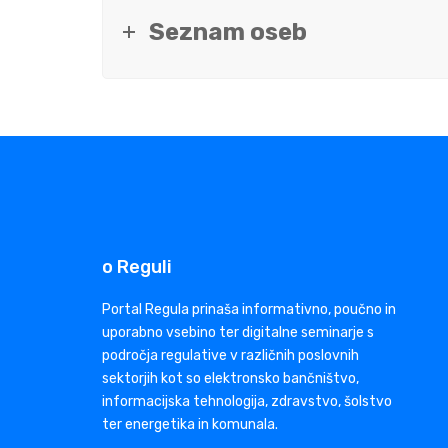
Seznam oseb
o Reguli
Portal Regula prinaša informativno, poučno in
uporabno vsebino ter digitalne seminarje s
področja regulative v različnih poslovnih
sektorjih kot so elektronsko bančništvo,
informacijska tehnologija, zdravstvo, šolstvo
ter energetika in komunala.