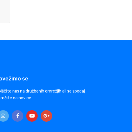
ovežimo se
iščite nas na družbenih omrežjih ali se spodaj
ročite na novice.