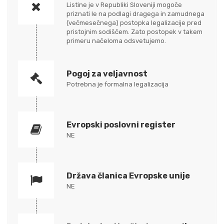
Listine je v Republiki Sloveniji mogoče
priznati le na podlagi dragega in zamudnega
(večmesečnega) postopka legalizacije pred
pristojnim sodiščem. Zato postopek v takem
primeru načeloma odsvetujemo.
Pogoj za veljavnost
Potrebna je formalna legalizacija
Evropski poslovni register
NE
Država članica Evropske unije
NE