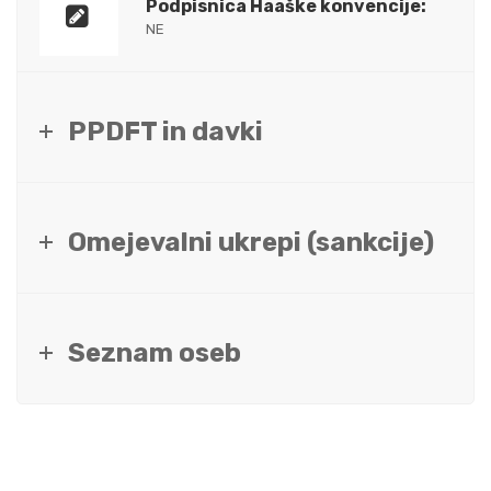
Podpisnica Haaške konvencije:
NE
PPDFT in davki
Omejevalni ukrepi (sankcije)
Seznam oseb