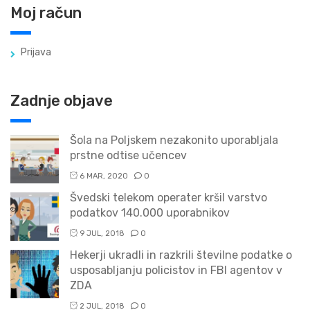
Moj račun
Prijava
Zadnje objave
Šola na Poljskem nezakonito uporabljala
prstne odtise učencev
6 MAR, 2020
0
Švedski telekom operater kršil varstvo
podatkov 140.000 uporabnikov
9 JUL, 2018
0
Hekerji ukradli in razkrili številne podatke o
usposabljanju policistov in FBI agentov v
ZDA
2 JUL, 2018
0