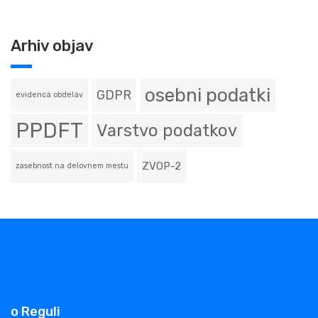
Arhiv objav
osebni podatki
GDPR
evidenca obdelav
PPDFT
Varstvo podatkov
ZVOP-2
zasebnost na delovnem mestu
o Reguli