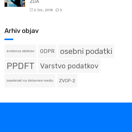
ZDA
2 JUL, 2018
0
Arhiv objav
osebni podatki
GDPR
evidenca obdelav
PPDFT
Varstvo podatkov
ZVOP-2
zasebnost na delovnem mestu