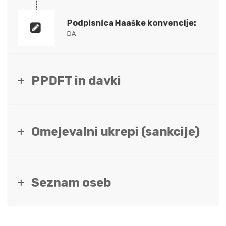
Podpisnica Haaške konvencije:
DA
PPDFT in davki
Omejevalni ukrepi (sankcije)
Seznam oseb