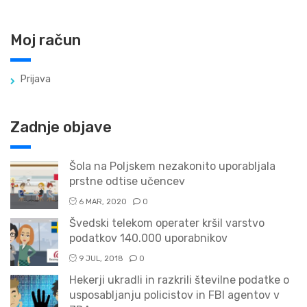
Moj račun
Prijava
Zadnje objave
Šola na Poljskem nezakonito uporabljala
prstne odtise učencev
6 MAR, 2020
0
Švedski telekom operater kršil varstvo
podatkov 140.000 uporabnikov
9 JUL, 2018
0
Hekerji ukradli in razkrili številne podatke o
usposabljanju policistov in FBI agentov v