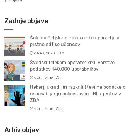
Prijava
Zadnje objave
Šola na Poljskem nezakonito uporabljala
prstne odtise učencev
6 MAR, 2020
0
Švedski telekom operater kršil varstvo
podatkov 140.000 uporabnikov
9 JUL, 2018
0
Hekerji ukradli in razkrili številne podatke o
usposabljanju policistov in FBI agentov v
ZDA
2 JUL, 2018
0
Arhiv objav