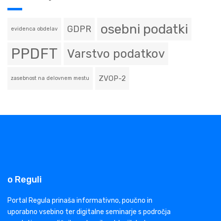
osebni podatki
GDPR
evidenca obdelav
PPDFT
Varstvo podatkov
ZVOP-2
zasebnost na delovnem mestu
o Reguli
Portal Regula prinaša informativno, poučno in
uporabno vsebino ter digitalne seminarje s področja