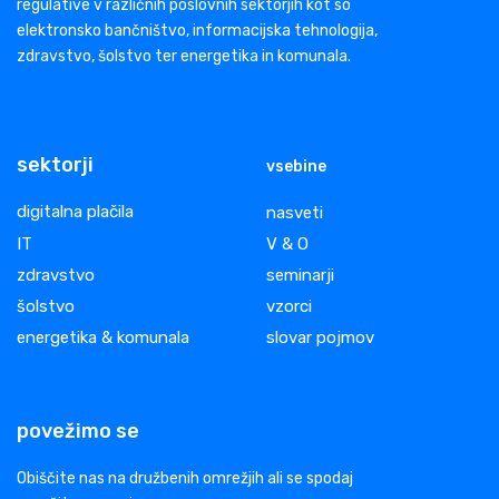
regulative v različnih poslovnih sektorjih kot so
elektronsko bančništvo, informacijska tehnologija,
zdravstvo, šolstvo ter energetika in komunala.
sektorji
vsebine
digitalna plačila
nasveti
IT
V & O
zdravstvo
seminarji
šolstvo
vzorci
energetika & komunala
slovar pojmov
povežimo se
Obiščite nas na družbenih omrežjih ali se spodaj