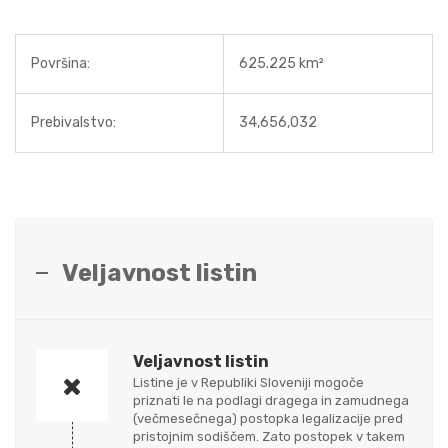
Površina:
625.225 km²
Prebivalstvo:
34,656,032
Veljavnost listin
Veljavnost listin
Listine je v Republiki Sloveniji mogoče
priznati le na podlagi dragega in zamudnega
(večmesečnega) postopka legalizacije pred
pristojnim sodiščem. Zato postopek v takem