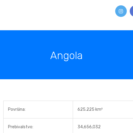
Angola
Površina:
625.225 km²
Prebivalstvo:
34,656,032