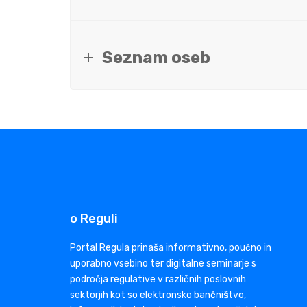
Seznam oseb
o Reguli
Portal Regula prinaša informativno, poučno in
uporabno vsebino ter digitalne seminarje s
področja regulative v različnih poslovnih
sektorjih kot so elektronsko bančništvo,