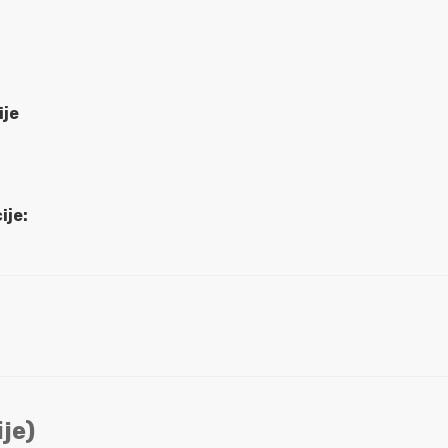
ije
ije:
je)