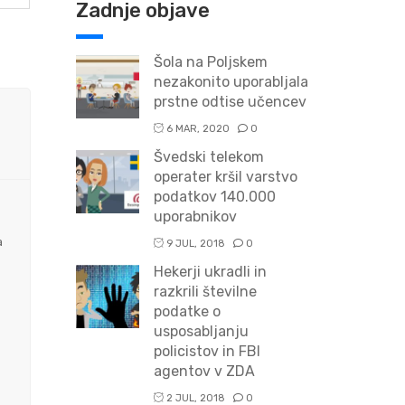
Zadnje objave
Šola na Poljskem
nezakonito uporabljala
prstne odtise učencev
6 MAR, 2020
0
Švedski telekom
operater kršil varstvo
podatkov 140.000
uporabnikov
a
9 JUL, 2018
0
Hekerji ukradli in
razkrili številne
podatke o
usposabljanju
policistov in FBI
agentov v ZDA
2 JUL, 2018
0