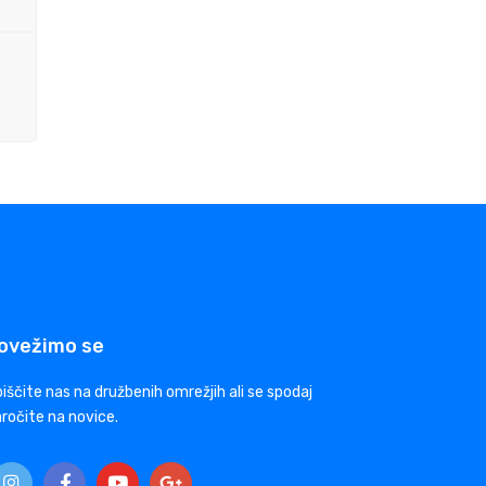
ovežimo se
iščite nas na družbenih omrežjih ali se spodaj
ročite na novice.