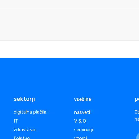
sektorji
p
vsebine
digitalna plačila
nasveti
Ob
na
IT
V & O
zdravstvo
seminarji
šolstvo
vzorci