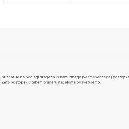
goče priznati le na podlagi dragega in zamudnega (večmesečnega) postopk
em. Zato postopek v takem primeru načeloma odsvetujemo.